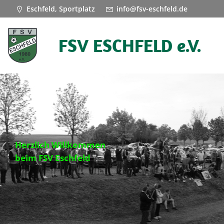
Zum
Eschfeld, Sportplatz
info@fsv-eschfeld.de
Inhalt
springen
FSV ESCHFELD e.V.
Herzlich Willkommen
beim FSV Eschfeld