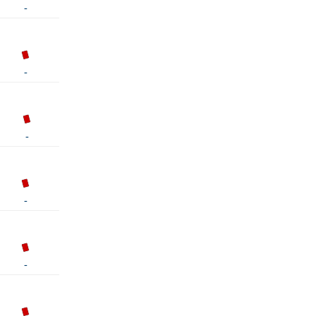
-
-
-
-
-