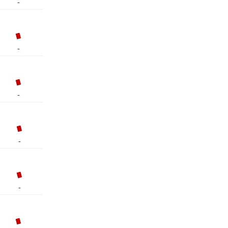
-
-
-
-
-