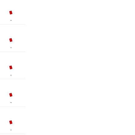
-
-
-
-
-