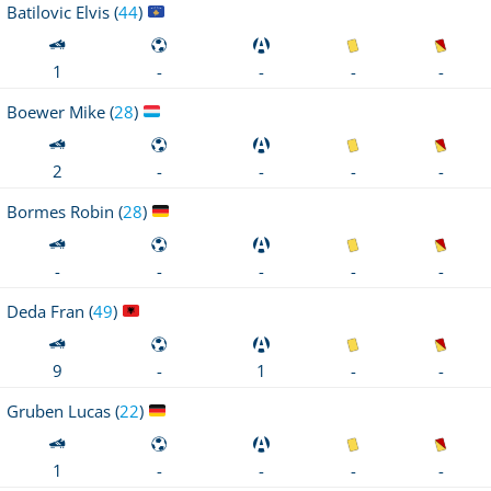
Batilovic
Elvis (
44
)
-
-
1
-
-
Boewer
Mike (
28
)
-
-
2
-
-
Bormes
Robin (
28
)
-
-
-
-
-
Deda
Fran (
49
)
-
-
9
-
1
Gruben
Lucas (
22
)
-
-
1
-
-