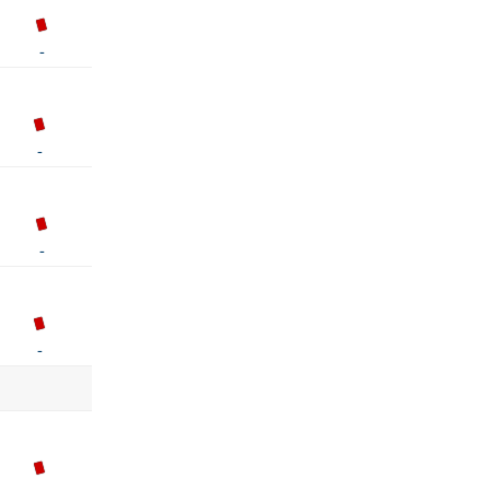
-
-
-
-