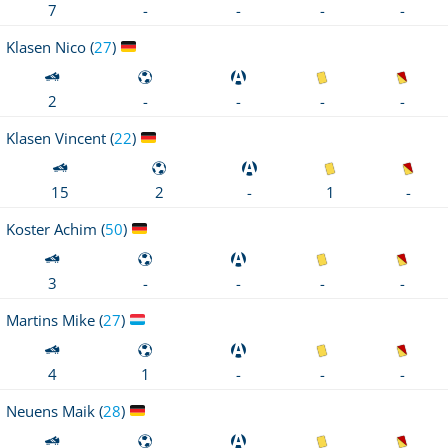
-
-
7
-
-
Klasen
Nico (
27
)
-
-
2
-
-
Klasen
Vincent (
22
)
1
-
15
2
-
Koster
Achim (
50
)
-
-
3
-
-
Martins
Mike (
27
)
-
-
4
1
-
Neuens
Maik (
28
)