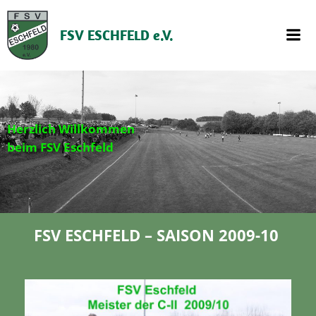
Zum
Inhalt
springen
FSV ESCHFELD e.V.
Herzlich Willkommen
beim FSV Eschfeld
FSV ESCHFELD – SAISON 2009-10